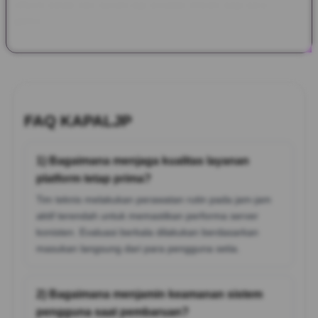
efisien setiap hari bukan lagi sekadar impian bagi para pecinta
game.
FAQ KAPALJP
1) Bagaimana menjaga kualitas layanan
platform tetap prima?
Tim teknis melakukan perawatan rutin pada jam-jam
aktif terendah untuk memastikan performa server
konisten. Evaluasi berkala dilakukan berdasarkan
masukan langsung dari para pengguna setia.
2) Bagaimana menjamin keamanan sistem
pengguna saat pembaruan?