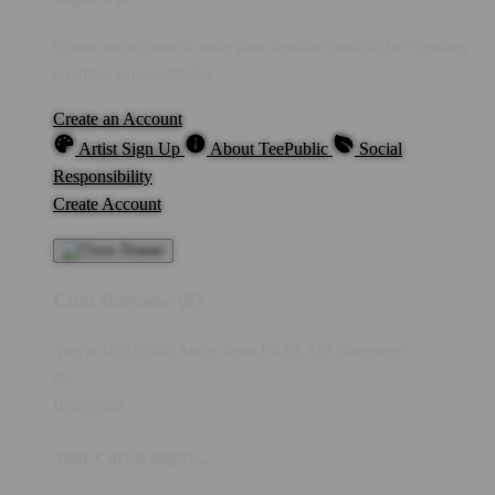
Create an account to save your favorite designs for viewing
anytime, on any device.
Create an Account
Artist Sign Up
About TeePublic
Social
Responsibility
Create Account
Cart Preview (0)
You're
IDR5,000
Away from
FREE US Shipping!
$0
IDR5,000
Your Cart is empty...