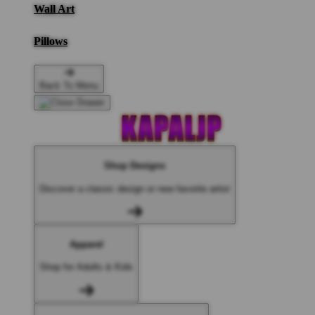
Wall Art
Pillows
Back To Menu
Shop Designs
Discover a classic design or new favorite artist
Apparel
Shop for Adults & Kids