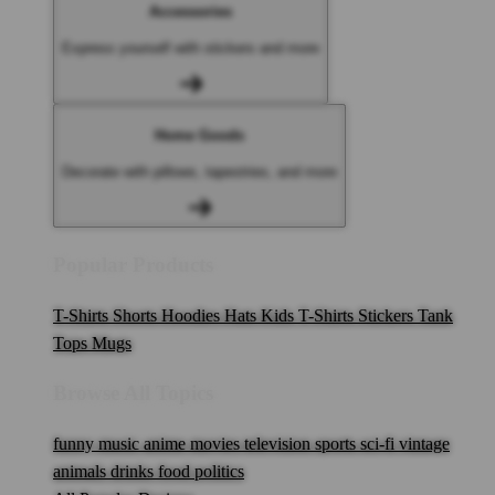
Accessories
Express yourself with stickers and more
Home Goods
Decorate with pillows, tapestries, and more
Popular Products
T-Shirts
Shorts
Hoodies
Hats
Kids T-Shirts
Stickers
Tank
Tops
Mugs
Browse All Topics
funny
music
anime
movies
television
sports
sci-fi
vintage
animals
drinks
food
politics