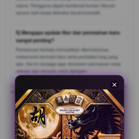
utama. Pengguna dapat menikmati konten hiburan
secara utuh tanpa distraksi visual kosmetik.
5) Mengapa update fitur dan permainan baru
sangat penting?
Pembaruan berkala memastikan ditemukannya
mekanisme bermain baru serta perbaikan bug yang
ada. Hal ini menjaga agar ekosistem permainan tetap
relevan dan menarik untuk dijelajahi.
Catatan: Pastikan mengikuti aturan dan batasan usia yang berlaku di
wilayah Anda, serta bermain secara bertanggung jawab.
Testimoni Sobat KAPALJP
Roni Wijaya
?????