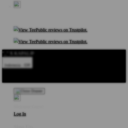
"_" X KAPALJP
Indonesia - IDR
Product Safety
Intellectual Property Policy
CA: Do Not Sell My
Personal Information
Privacy Policy
Terms
Welcome Guest!
Log In
Sign Up