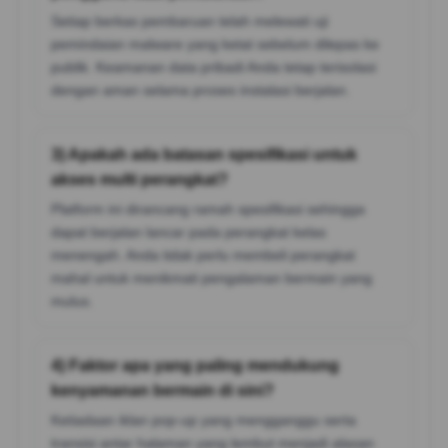
Setiap berkas pembaruan telah melewati uji
pemindaian malware yang ketat sebelum dilepas ke
publik. Keamanan data pribadi Anda tetap terisolasi
dengan aman selama proses instalasi berjalan.
3) Apakah ada batasan spesifikasi untuk
akses multi perangkat?
Platform ini dirancang ramah spesifikasi sehingga
dapat berjalan lancar pada perangkat kelas
menengah. Anda tidak perlu membeli perangkat
mahal untuk menikmati pengalaman bermain yang
mulus.
4) Faktor apa yang paling mendukung
kenyamanan bermain di sini?
Ketiadaan iklan pop-up yang mengganggu serta
transisi antar halaman yang lembut menjadi alasan